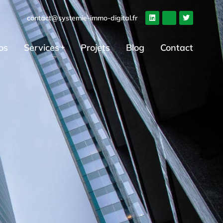
contact@systemie-immo-digital.fr
os
Services
Projets
Blog
Contact